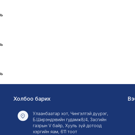
ль
ль
ль
Холбоо барих
Вэ
Улаанбаатар хот, Чингэлтэй дүүрэг,
Б.Ширэндэвийн гудамж8/4, Засгийн
газрын V байр, Хууль зүй дотоод
хэргийн яам, 611 тоот