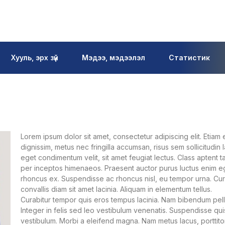
Хууль, эрх зүй
Мэдээ, мэдээлэл
Статистик
Lorem ipsum dolor sit amet, consectetur adipiscing elit. Etiam e
dignissim, metus nec fringilla accumsan, risus sem sollicitudin 
eget condimentum velit, sit amet feugiat lectus. Class aptent t
per inceptos himenaeos. Praesent auctor purus luctus enim eg
rhoncus ex. Suspendisse ac rhoncus nisl, eu tempor urna. Cur
convallis diam sit amet lacinia. Aliquam in elementum tellus.
Curabitur tempor quis eros tempus lacinia. Nam bibendum pelle
Integer in felis sed leo vestibulum venenatis. Suspendisse qu
vestibulum. Morbi a eleifend magna. Nam metus lacus, porttitor 