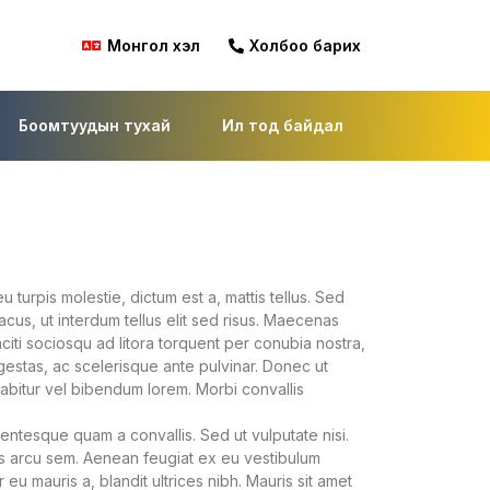
Монгол хэл
Холбоо барих
Боомтуудын тухай
Ил тод байдал
u turpis molestie, dictum est a, mattis tellus. Sed
lacus, ut interdum tellus elit sed risus. Maecenas
aciti sociosqu ad litora torquent per conubia nostra,
estas, ac scelerisque ante pulvinar. Donec ut
abitur vel bibendum lorem. Morbi convallis
ntesque quam a convallis. Sed ut vulputate nisi.
is arcu sem. Aenean feugiat ex eu vestibulum
eu mauris a, blandit ultrices nibh. Mauris sit amet