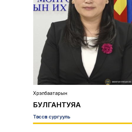
Хүрэлбаатарын
БУЛГАНТУЯА
Төгссөн сургууль