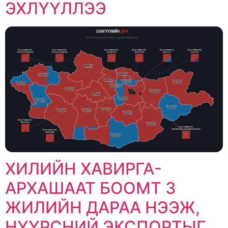
ЭХЛҮҮЛЛЭЭ
ХИЛИЙН ХАВИРГА-
АРХАШААТ БООМТ 3
ЖИЛИЙН ДАРАА НЭЭЖ,
НҮҮРСНИЙ ЭКСПОРТЫГ