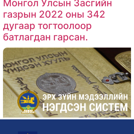
Монгол Улсын Засгийн
газрын 2022 оны 342
дугаар тогтоолоор
батлагдан гарсан.